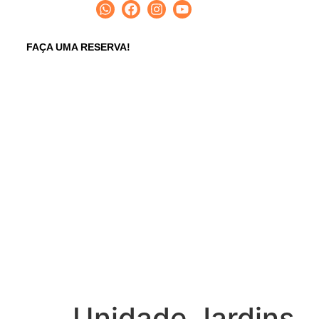
Fique por dentro
HOME
SOBRE NÓS
UNIDADES
FAÇA UMA RESERVA!
U
Unidade Jardins